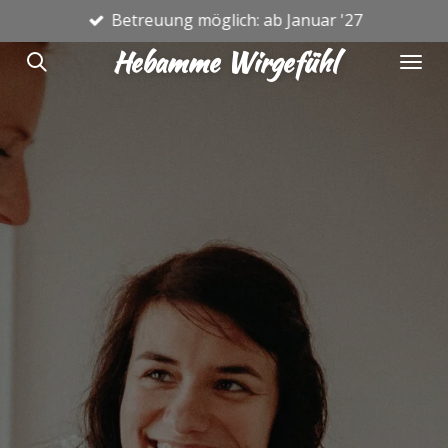
Betreuung möglich: ab Januar '27
Zum
Hauptinhalt
Hebamme Wirgefühl
springen